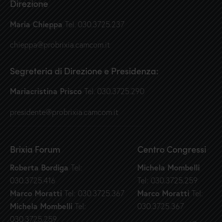
Direzione
Maria Chieppa
Tel. 030.3725.237
chieppa@probrixia.camcom.it
Segreteria di Direzione e Presidenza:
Mariacristina Prisco
Tel. 030.3725.290
presidente@probrixia.camcom.it
Brixia Forum
Centro Congressi
Roberta Bordiga
Michela Mombelli
Tel:
030.3725.416
Tel: 030.3725.259
Marco Moratti
Marco Moratti
Tel: 030.3725.367
Tel:
Michela Mombelli
Tel:
030.3725.367
030.3725.259