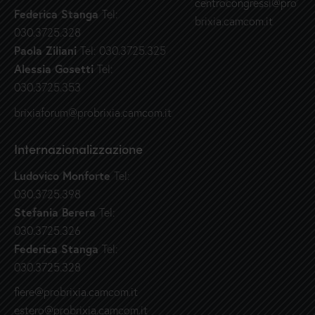
centrocongressi@pro
Federica Stanga
Tel:
brixia.camcom.it
030.3725.328
Paola Ziliani
Tel: 030.3725.325
Alessia Gosetti
Tel:
030.3725.353
brixiaforum@probrixia.camcom.it
Internazionalizzazione
Ludovico Monforte
Tel:
030.3725.398
Stefania Berera
Tel:
030.3725.326
Federica Stanga
Tel:
030.3725.328
fiere@probrixia.camcom.it
estero@probrixia.camcom.it