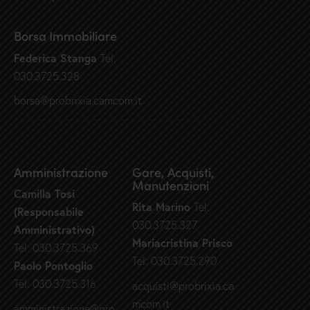
Borsa Immobiliare
Federica Stanga
Tel:
030.3725.328
borsa@probrixia.camcom.it
Amministrazione
Gare, Acquisti,
Manutenzioni
Camilla Tosi
Rita Marino
Tel:
(Responsabile
030.3725.327
Amministrativo)
Mariacristina Prisco
Tel: 030.3725.369
Tel: 030.3725.290
Paolo Pontoglio
Tel: 030.3725.316
acquisti@probrixia.ca
mcom.it
amministrazione@pro