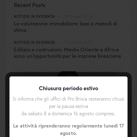
Recent Posts
NOTIZIE IN EVIDENZA
28 Maggio 2026
La valutazione immobiliare: basi e metodi di
stima
NOTIZIE IN EVIDENZA
1 Dicembre 2025
Edilizia e costruzioni: Medio Oriente e Africa
sono un’opportunità per le imprese bresciane
Chiusura periodo estivo
Si informa che gli uffici di Pro Brixia resteranno chiusi
per la pausa estiva
da sabato 8 a domenica 16 agosto compresi.
Le attività riprenderanno regolarmente lunedì 17
agosto.