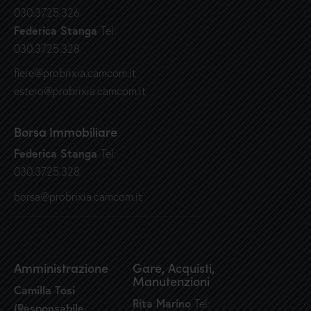
030.3725.326
Federica Stanga
Tel:
030.3725.328
fiere@probrixia.camcom.it
estero@probrixia.camcom.it
Borsa Immobiliare
Federica Stanga
Tel:
030.3725.328
borsa@probrixia.camcom.it
Amministrazione
Gare, Acquisti,
Manutenzioni
Camilla Tosi
Rita Marino
Tel:
(Responsabile