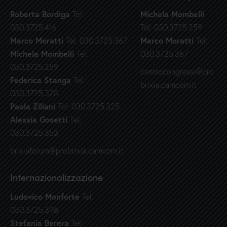
Roberta Bordiga
Michela Mombelli
Tel:
030.3725.416
Tel: 030.3725.259
Marco Moratti
Marco Moratti
Tel: 030.3725.367
Tel:
Michela Mombelli
Tel:
030.3725.367
030.3725.259
centrocongressi@pro
Federica Stanga
Tel:
brixia.camcom.it
030.3725.328
Paola Ziliani
Tel: 030.3725.325
Alessia Gosetti
Tel:
030.3725.353
brixiaforum@probrixia.camcom.it
Internazionalizzazione
Ludovico Monforte
Tel:
030.3725.398
Stefania Berera
Tel: