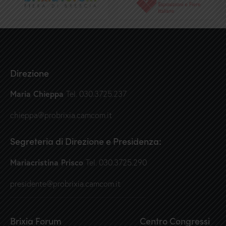
Direzione
Maria Chieppa
Tel. 030.3725.237
chieppa@probrixia.camcom.it
Segreteria di Direzione e Presidenza:
Mariacristina Prisco
Tel. 030.3725.290
presidente@probrixia.camcom.it
Brixia Forum
Centro Congressi