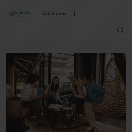
Chi Siamo