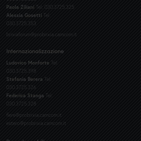
Paola Ziliani
Tel: 030.3725.325
Alessia Gosetti
Tel:
030.3725.353
brixiaforum@probrixia.camcom.it
Internazionalizzazione
Ludovico Monforte
Tel:
030.3725.398
Stefania Berera
Tel:
030.3725.326
Federica Stanga
Tel:
030.3725.328
fiere@probrixia.camcom.it
estero@probrixia.camcom.it