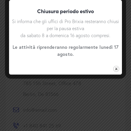
Chiusura periodo estivo
Si informa che gli uffici di Pro Brixia resteranno chiusi
per la pausa estiva
da sabato 8 a domenica 16 agosto compresi.
Le attività riprenderanno regolarmente lunedì 17
agosto.
Contact Info
Germany —
785 15h Street, Office 478
Berlin, De 81566
info@email.com
+1 840 841 25 69