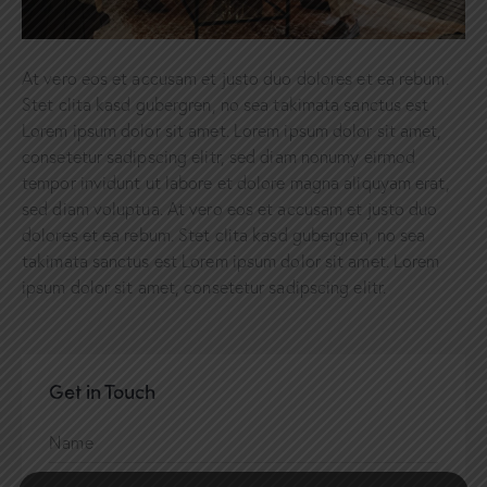
At vero eos et accusam et justo duo dolores et ea rebum.
Stet clita kasd gubergren, no sea takimata sanctus est
Lorem ipsum dolor sit amet. Lorem ipsum dolor sit amet,
consetetur sadipscing elitr, sed diam nonumy eirmod
tempor invidunt ut labore et dolore magna aliquyam erat,
sed diam voluptua. At vero eos et accusam et justo duo
dolores et ea rebum. Stet clita kasd gubergren, no sea
takimata sanctus est Lorem ipsum dolor sit amet. Lorem
ipsum dolor sit amet, consetetur sadipscing elitr.
Get in Touch