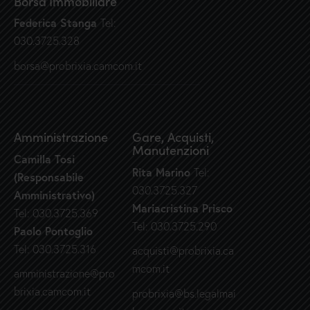
Borsa Immobiliare
Federica Stanga
Tel:
030.3725.328
borsa@probrixia.camcom.it
Amministrazione
Gare, Acquisti,
Manutenzioni
Camilla Tosi
Rita Marino
Tel:
(Responsabile
030.3725.327
Amministrativo)
Mariacristina Prisco
Tel: 030.3725.369
Tel: 030.3725.290
Paolo Pontoglio
Tel: 030.3725.316
acquisti@probrixia.ca
mcom.it
amministrazione@pro
brixia.camcom.it
probrixia@bs.legalmai