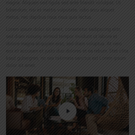
magna. Aliquam sed ligula sed ante blandit volutpat. Ut
bibendum, nisi et mattis vulputate, odio arcu aliquet
metus, nec dapibus risus risus quis lectus.
Lorem ipsum dolor sit amet, consetetur sadipscing elitr,
sed diam nonumy eirmod tempor invidunt ut labore et
dolore magna aliquyam erat, sed diam voluptua. At vero
eos et accusam et justo duo dolores et ea rebum. Stet clita
kasd gubergren, no sea takimata sanctus est Lorem ipsum
dolor sit amet.