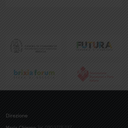
Direzione
Maria Chieppa
Tel. 030.3725.237