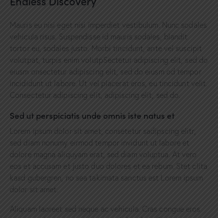
Endless Discovery
Mauris eu nisi eget nisi imperdiet vestibulum. Nunc sodales
vehicula risus. Suspendisse id mauris sodales, blandit
tortor eu, sodales justo. Morbi tincidunt, ante vel suscipit
volutpat, turpis enim volutpSectetur adipiscing elit, sed do
eiusm onsectetur adipiscing elit, sed do eiusm od tempor
incididunt ut labore. Ut vel placerat eros, eu tincidunt velit.
Consectetur adipiscing elit, adipiscing elit, sed do.
Sed ut perspiciatis unde omnis iste natus et
Lorem ipsum dolor sit amet, consetetur sadipscing elitr,
sed diam nonumy eirmod tempor invidunt ut labore et
dolore magna aliquyam erat, sed diam voluptua. At vero
eos et accusam et justo duo dolores et ea rebum. Stet clita
kasd gubergren, no sea takimata sanctus est Lorem ipsum
dolor sit amet.
Aliquam laoreet sed neque ac vehicula. Cras congue eros