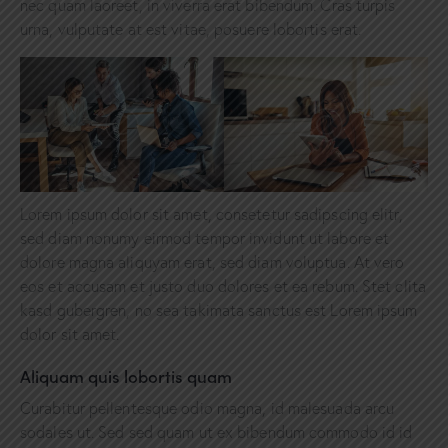
nec quam laoreet, in viverra erat bibendum. Cras turpis
urna, vulputate at est vitae, posuere lobortis erat.
Lorem ipsum dolor sit amet, consetetur sadipscing elitr,
sed diam nonumy eirmod tempor invidunt ut labore et
dolore magna aliquyam erat, sed diam voluptua. At vero
eos et accusam et justo duo dolores et ea rebum. Stet clita
kasd gubergren, no sea takimata sanctus est Lorem ipsum
dolor sit amet.
Aliquam quis lobortis quam
Curabitur pellentesque odio magna, id malesuada arcu
sodales ut. Sed sed quam ut ex bibendum commodo id id