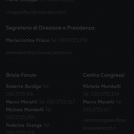
chieppa@probrixia.camcom.it
Segreteria di Direzione e Presidenza:
Mariacristina Prisco
Tel. 030.3725.290
presidente@probrixia.camcom.it
Brixia Forum
Centro Congressi
Roberta Bordiga
Michela Mombelli
Tel:
030.3725.416
Tel: 030.3725.259
Marco Moratti
Marco Moratti
Tel: 030.3725.367
Tel:
Michela Mombelli
Tel:
030.3725.367
030.3725.259
centrocongressi@pro
Federica Stanga
Tel:
brixia.camcom.it
030.3725.328