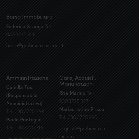
Borsa Immobiliare
Federica Stanga
Tel:
030.3725.328
borsa@probrixia.camcom.it
Amministrazione
Gare, Acquisti,
Manutenzioni
Camilla Tosi
Rita Marino
Tel:
(Responsabile
030.3725.327
Amministrativo)
Mariacristina Prisco
Tel: 030.3725.369
Tel: 030.3725.290
Paolo Pontoglio
Tel: 030.3725.316
acquisti@probrixia.ca
mcom.it
amministrazione@pro