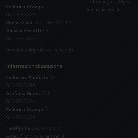
centrocongressi@pro
Federica Stanga
Tel:
brixia.camcom.it
030.3725.328
Paola Ziliani
Tel: 030.3725.325
Alessia Gosetti
Tel:
030.3725.353
brixiaforum@probrixia.camcom.it
Internazionalizzazione
Ludovico Monforte
Tel:
030.3725.398
Stefania Berera
Tel:
030.3725.326
Federica Stanga
Tel:
030.3725.328
fiere@probrixia.camcom.it
estero@probrixia.camcom.it