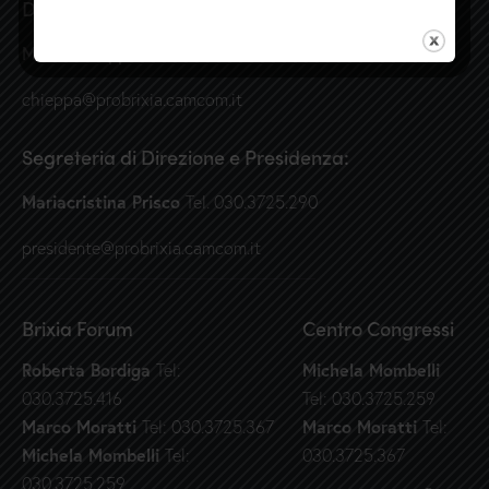
Direzione
Maria Chieppa
Tel. 030.3725.237
chieppa@probrixia.camcom.it
Segreteria di Direzione e Presidenza:
Mariacristina Prisco
Tel. 030.3725.290
presidente@probrixia.camcom.it
Brixia Forum
Centro Congressi
Roberta Bordiga
Michela Mombelli
Tel:
030.3725.416
Tel: 030.3725.259
Marco Moratti
Marco Moratti
Tel: 030.3725.367
Tel:
Michela Mombelli
Tel:
030.3725.367
030.3725.259