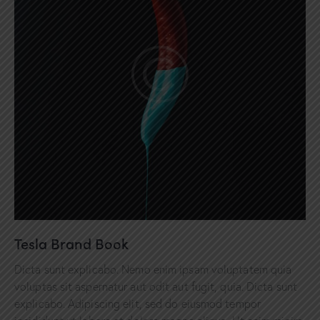
Tesla Brand Book
Dicta sunt explicabo. Nemo enim ipsam voluptatem quia
voluptas sit aspernatur aut odit aut fugit, quia. Dicta sunt
explicabo. Adipiscing elit, sed do eiusmod tempor