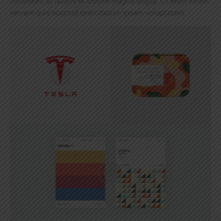
incididunt ut labore et dolore magna aliqua. Ut enim minim
veniam quis nostrud exercitation ipsam voluptatem.