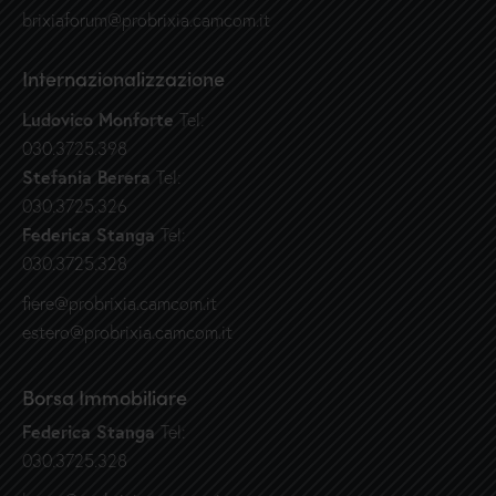
brixiaforum@probrixia.camcom.it
Internazionalizzazione
Ludovico Monforte
Tel:
030.3725.398
Stefania Berera
Tel:
030.3725.326
Federica Stanga
Tel:
030.3725.328
fiere@probrixia.camcom.it
estero@probrixia.camcom.it
Borsa Immobiliare
Federica Stanga
Tel:
030.3725.328