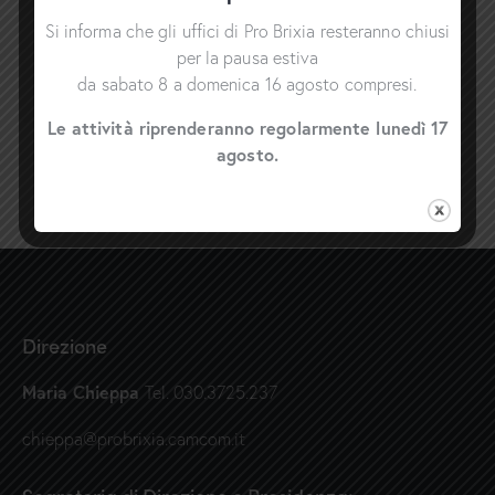
Si informa che gli uffici di Pro Brixia resteranno chiusi
per la pausa estiva
da sabato 8 a domenica 16 agosto compresi.
Le attività riprenderanno regolarmente lunedì 17
agosto.
Direzione
Maria Chieppa
Tel. 030.3725.237
chieppa@probrixia.camcom.it