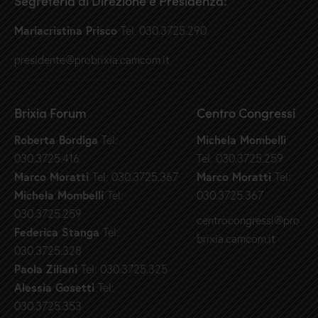
Segreteria di Direzione e Presidenza:
Mariacristina Prisco
Tel. 030.3725.290
presidente@probrixia.camcom.it
Brixia Forum
Centro Congressi
Roberta Bordiga
Michela Mombelli
Tel:
030.3725.416
Tel: 030.3725.259
Marco Moratti
Marco Moratti
Tel: 030.3725.367
Tel:
Michela Mombelli
Tel:
030.3725.367
030.3725.259
centrocongressi@pro
Federica Stanga
Tel:
brixia.camcom.it
030.3725.328
Paola Ziliani
Tel: 030.3725.325
Alessia Gosetti
Tel:
030.3725.353