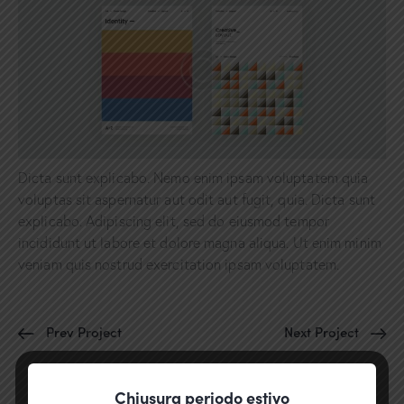
Dicta sunt explicabo. Nemo enim ipsam voluptatem quia
voluptas sit aspernatur aut odit aut fugit, quia. Dicta sunt
explicabo. Adipiscing elit, sed do eiusmod tempor
incididunt ut labore et dolore magna aliqua. Ut enim minim
veniam quis nostrud exercitation ipsam voluptatem.
Prev Project
Next Project
Chiusura periodo estivo