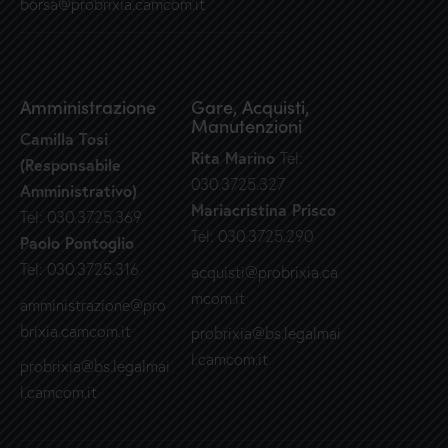
borsa@probrixia.camcom.it
Amministrazione
Gare, Acquisti,
Manutenzioni
Camilla Tosi
Rita Marino
Tel:
(Responsabile
030.3725.327
Amministrativo)
Mariacristina Prisco
Tel: 030.3725.369
Tel: 030.3725.290
Paolo Pontoglio
Tel: 030.3725.316
acquisti@probrixia.ca
mcom.it
amministrazione@pro
brixia.camcom.it
probrixia@bs.legalmai
l.camcom.it
probrixia@bs.legalmai
l.camcom.it