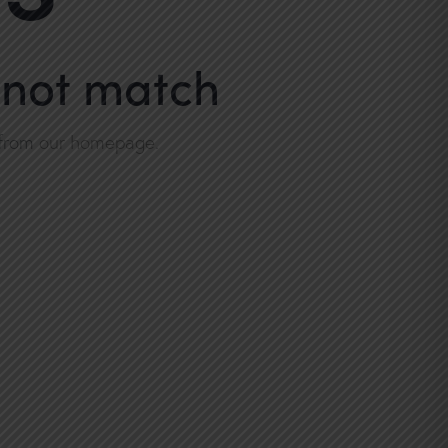
d not match
 from
our homepage
.