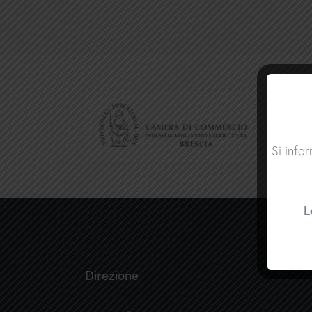
Si info
L
Direzione