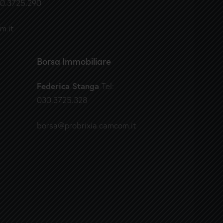
030.3725.290
m.it
Borsa Immobiliare
Federica Stanga
Tel:
030.3725.328
borsa@probrixia.camcom.it