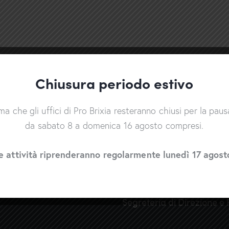
Chiusura periodo estivo
rma che gli uffici di Pro Brixia resteranno chiusi per la paus
da sabato 8 a domenica 16 agosto compresi.
e attività riprenderanno regolarmente lunedì 17 agost
Segreteria di Direzione e