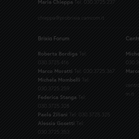
Maria Chieppa
Tel. 030.3725.237
chieppa@probrixia.camcom.it
Brixia Forum
Centr
Roberta Bordiga
Mich
Tel:
030.3725.416
030.3
Marco Moratti
Marc
Tel: 030.3725.367
Michela Mombelli
Tel:
centr
030.3725.259
m.it
Federica Stanga
Tel:
030.3725.328
Paola Ziliani
Tel: 030.3725.325
Alessia Gosetti
Tel:
030.3725.353