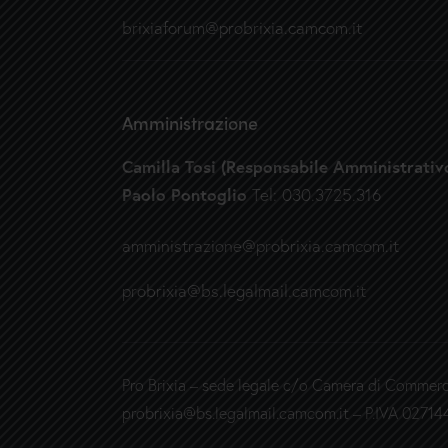
brixiaforum@probrixia.camcom.it
Amministrazione
Camilla Tosi (Responsabile Amministrativ
Paolo Pontoglio
Tel: 030.3725.316
amministrazione@probrixia.camcom.it
probrixia@bs.legalmail.camcom.it
Pro Brixia – sede legale c/o Camera di Commerci
probrixia@bs.legalmail.camcom.it – P.IVA 0271