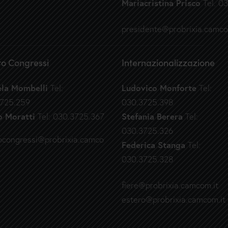
Mariacristina Prisco
Tel. 
presidente@probrixia.camco
o Congressi
Internazionalizzazione
ela Mombelli
Ludovico Monforte
Tel:
Tel:
725.259
030.3725.398
o Moratti
Stefania Berera
Tel: 030.3725.367
Tel:
030.3725.326
ocongressi@probrixia.camco
Federica Stanga
Tel:
030.3725.328
fiere@probrixia.camcom.it
estero@probrixia.camcom.it