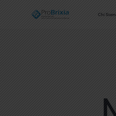
Chi Sia
N