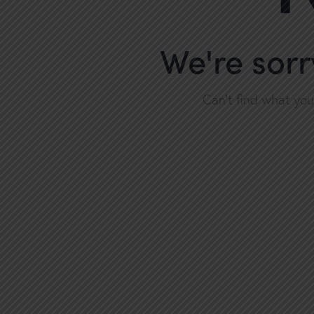
We're sorr
Can't find what yo