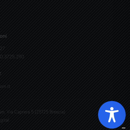
oni
327
30.3725.290
t
om.it
um, Via Caprera 5 (25125 Brescia)
gital