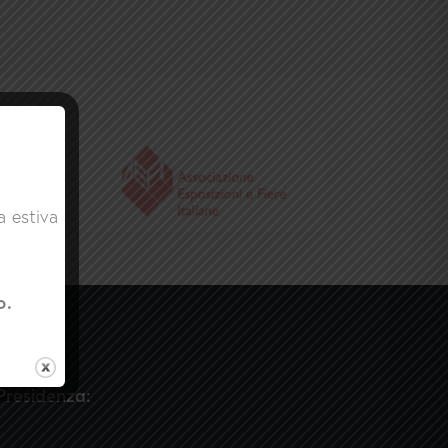
a estiva
o.
 Presidenza: