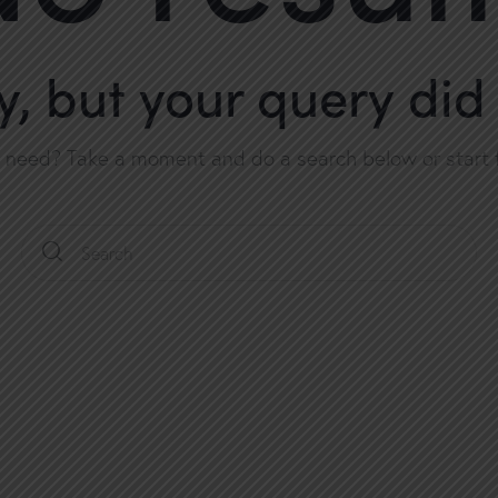
y, but your query di
u need? Take a moment and do a search below or start