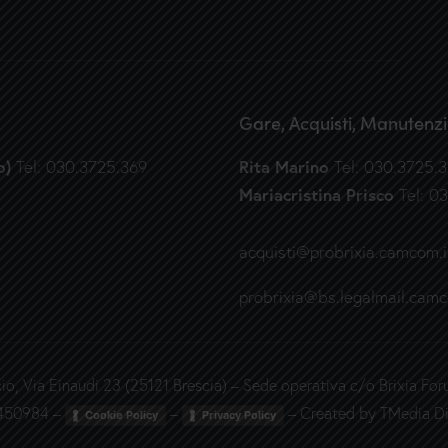
Gare, Acquisti, Manutenzi
o)
Rita Marino
Tel: 030.3725.369
Tel: 030.3725.
Mariacristina Prisco
Tel: 0
acquisti@probrixia.camcom.i
probrixia@bs.legalmail.camc
o, Via Einaudi 23 (25121 Brescia) – Sede operativa c/o Brixia For
4450984 –
–
– Created by
TMedia Di
Cookie Policy
Privacy Policy