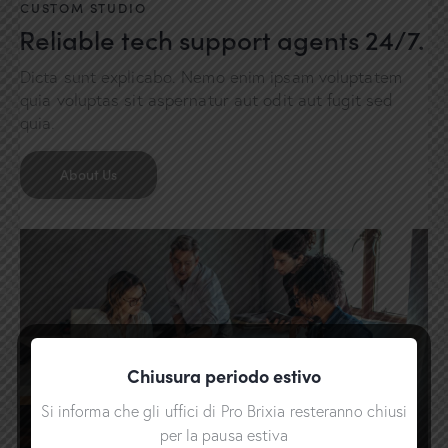
CUSTOM STUDIO
Reliable tech support agents 24/7.
Dicta sunt explicabo. Nemo enim ipsam voluptatem
quia voluptas sit aspernatur aut odit aut fugit sed
quia.
About Us
Chiusura periodo estivo
Si informa che gli uffici di Pro Brixia resteranno chiusi
per la pausa estiva