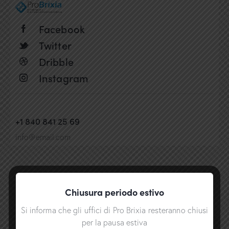
Facebook
Twitter
Dribble
Instagram
+1 840 841 25 69
info@email.com
Chiusura periodo estivo
Si informa che gli uffici di Pro Brixia resteranno chiusi
per la pausa estiva